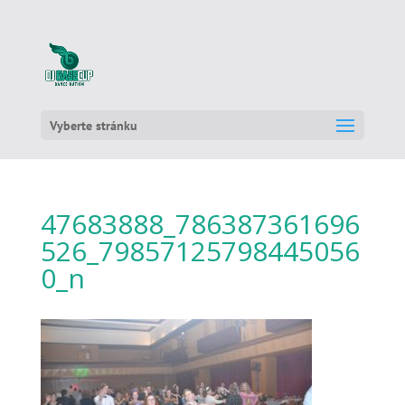
Vyberte stránku
47683888_786387361696
526_79857125798445056
0_n