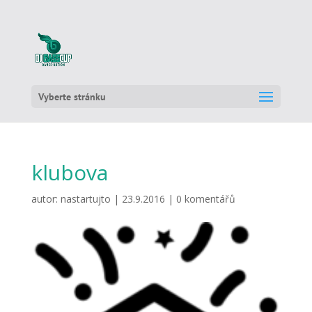
Vyberte stránku
klubova
autor:
nastartujto
|
23.9.2016
|
0 komentářů